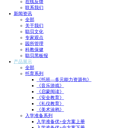
在线反馈
联系我们
新闻资讯
全部
关于我们
聪贝文化
专家观点
园所管理
科教保健
聪贝黑板报
产品展示
全部
托育系列
《托班—多元能力资源包》
《音乐游戏》
《启蒙阅读》
《安全教育》
《礼仪教育》
《美术涂鸦》
入学准备系列
入学准备优+全方案上册
入学准备优+全方案下册