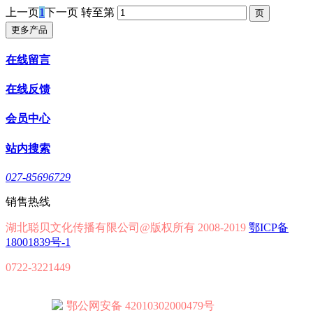
上一页
1
下一页
转至第
更多产品
在线留言
在线反馈
会员中心
站内搜索
027-85696729
销售热线
湖北聪贝文化传播有限公司@版权所有 2008-2019
鄂ICP备
18001839号-1
0722-3221449
鄂公网安备 42010302000479号