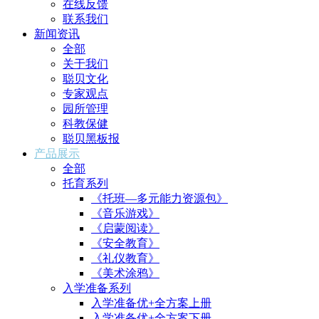
在线反馈
联系我们
新闻资讯
全部
关于我们
聪贝文化
专家观点
园所管理
科教保健
聪贝黑板报
产品展示
全部
托育系列
《托班—多元能力资源包》
《音乐游戏》
《启蒙阅读》
《安全教育》
《礼仪教育》
《美术涂鸦》
入学准备系列
入学准备优+全方案上册
入学准备优+全方案下册