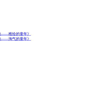
包——稚绘的童年》
包——淘气的童年》