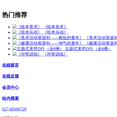
热门推荐
《绘本美术》
《绘本乐动》
《美术活动资源
《健康活动资源
主题式美劳DIY（全8册）
《控笔训练》
在线留言
在线反馈
会员中心
站内搜索
027-85696729