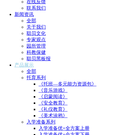
在线反馈
联系我们
新闻资讯
全部
关于我们
聪贝文化
专家观点
园所管理
科教保健
聪贝黑板报
产品展示
全部
托育系列
《托班—多元能力资源包》
《音乐游戏》
《启蒙阅读》
《安全教育》
《礼仪教育》
《美术涂鸦》
入学准备系列
入学准备优+全方案上册
入学准备优+全方案下册