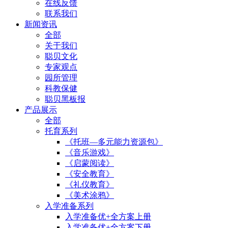
在线反馈
联系我们
新闻资讯
全部
关于我们
聪贝文化
专家观点
园所管理
科教保健
聪贝黑板报
产品展示
全部
托育系列
《托班—多元能力资源包》
《音乐游戏》
《启蒙阅读》
《安全教育》
《礼仪教育》
《美术涂鸦》
入学准备系列
入学准备优+全方案上册
入学准备优+全方案下册